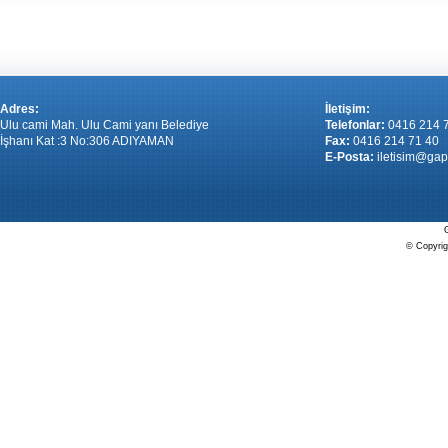
Adres:
İletişim:
Ulu cami Mah. Ulu Cami yanı Belediye
Telefonlar:
0416 214 
İşhanı Kat :3 No:306 ADIYAMAN
Fax:
0416 214 71 40
E-Posta:
iletisim@gap
G
© Copyrigh