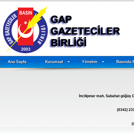
Ana Sayfa
Kurumsal
Yönetim
Basında 
İncilipınar mah. Sabahat göğüş 
(0342) 231
(