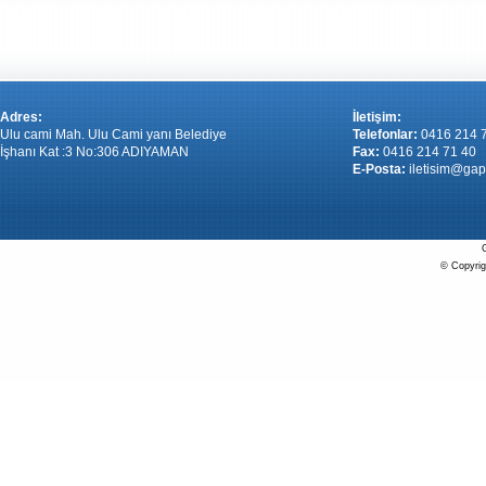
Adres:
İletişim:
Ulu cami Mah. Ulu Cami yanı Belediye
Telefonlar:
0416 214 
İşhanı Kat :3 No:306 ADIYAMAN
Fax:
0416 214 71 40
E-Posta:
iletisim@gap
G
© Copyrigh