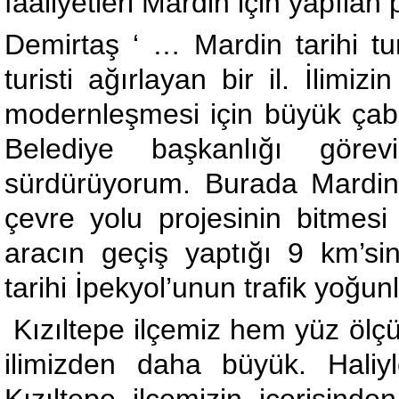
faaliyetleri Mardin için yapılan pr
Demirtaş ‘ … Mardin tarihi tur
turisti ağırlayan bir il. İlimi
modernleşmesi için büyük ça
Belediye başkanlığı göre
sürdürüyorum. Burada Mardin’in
çevre yolu projesinin bitmes
aracın geçiş yaptığı 9 km’sin
tarihi İpekyol’unun trafik yoğu
Kızıltepe ilçemiz hem yüz öl
ilimizden daha büyük. Haliyl