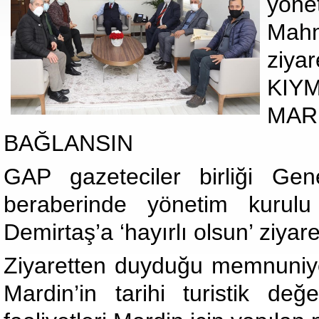
yöne
Mah
ziyar
KIY
MA
BAĞLANSIN
GAP gazeteciler birliği Ge
beraberinde yönetim kurulu
Demirtaş’a ‘hayırlı olsun’ ziyar
Ziyaretten duyduğu memnuniye
Mardin’in tarihi turistik değe