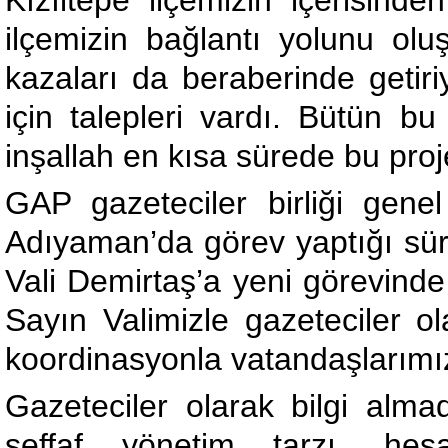
Kızıltepe ilçemizin içerisinde
ilçemizin bağlantı yolunu ol
kazaları da beraberinde getiri
için talepleri vardı. Bütün b
inşallah en kısa sürede bu proj
GAP gazeteciler birliği gen
Adıyaman’da görev yaptığı sür
Vali Demirtaş’a yeni görevinde 
Sayın Valimizle gazeteciler ol
koordinasyonla vatandaşlarımız
Gazeteciler olarak bilgi alm
şeffaf yönetim tarzı, hesa