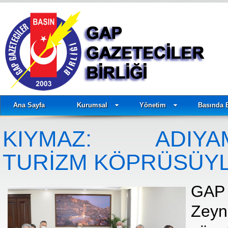
Ana Sayfa
Kurumsal
Yönetim
Basında 
KIYMAZ: ADIYAMA
TURİZM KÖPRÜSÜYL
GAP 
Zey