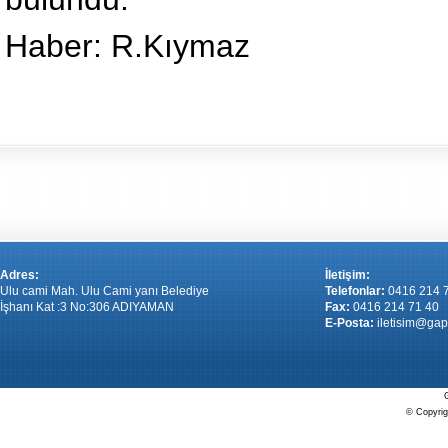
Haber: R.Kıymaz
Adres:
İletişim:
Ulu cami Mah. Ulu Cami yanı Belediye
Telefonlar:
0416 214 
İşhanı Kat :3 No:306 ADIYAMAN
Fax:
0416 214 71 40
E-Posta:
iletisim@gap
G
© Copyrigh