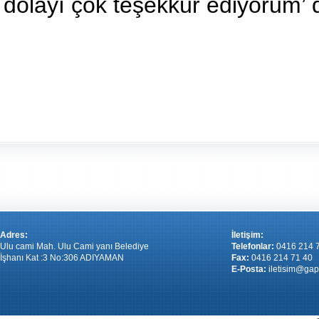
dolayı çok teşekkür ediyorum’ 
Adres:
İletişim:
Ulu cami Mah. Ulu Cami yanı Belediye
Telefonlar:
0416 214 
İşhanı Kat :3 No:306 ADIYAMAN
Fax:
0416 214 71 40
E-Posta:
iletisim@gap