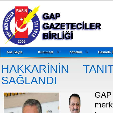
Ana Sayfa
Kurumsal
Yönetim
Basında 
HAKKARİNİN TANI
SAĞLANDI
GAP 
merk