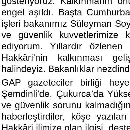
gösteriyoruz. Kalkınmanın ö
engel aşıldı. Başta Cumhurb
işleri bakanımız Süleyman Soyl
ve güvenlik kuvvetlerimize k
ediyorum. Yıllardır özlenen
Hakkâri’nin kalkınması gel
halindeyiz. Bakanlıklar nezdinde
GAP gazeteciler birliği he
Şemdinli’de, Çukurca’da Yükse
ve güvenlik sorunu kalmadığını
haberleştirdiler, köşe yazılar
Hakkâri ilimize olan ilgisi, de