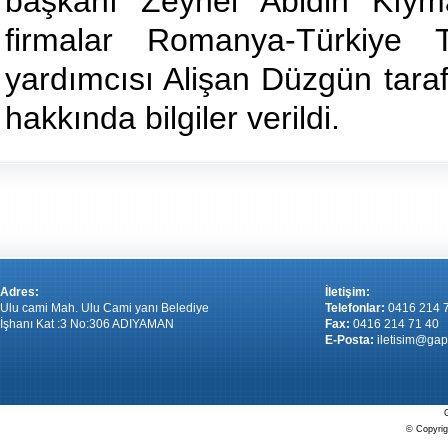
başkanı Zeynel Abidin Kıym
firmalar Romanya-Türkiye 
yardımcısı Alişan Düzgün taraf
hakkında bilgiler verildi.
Adres:
İletişim:
Ulu cami Mah. Ulu Cami yanı Belediye
Telefonlar:
0416 214 
İşhanı Kat :3 No:306 ADIYAMAN
Fax:
0416 214 71 40
E-Posta:
iletisim@gap
G
© Copyrigh