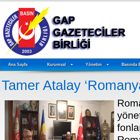
Ana Sayfa
Kurumsal
Yönetim
Basında 
Tamer Atalay ‘Romanya –
Roma
yöne
fonl
Rom